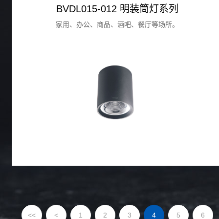
BVDL015-012 明装筒灯系列
家用、办公、商品、酒吧、餐厅等场所。
<<
<
1
2
3
4
5
6