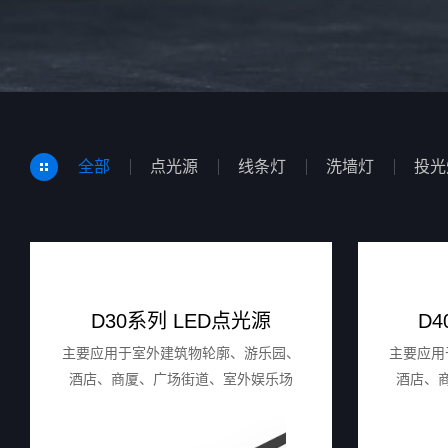
全部
点光源
线条灯
洗墙灯
投光
D30系列 LED点光源
D
主要应⽤于室外建筑物轮廓、游乐园、
主要应⽤
酒店、商厦、⼴场街道、室外娱乐场
酒店、
所、⼤桥专⽤场所以及城市亮化场所
所、⼤
等。