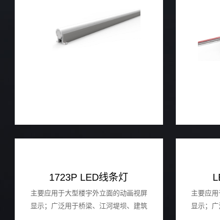
光及轮廓效果。
1723P LED线条灯
L
主要应⽤于⼤型楼宇外⽴⾯的动画视屏
主要应⽤
显示；⼴泛⽤于桥梁、江河堤坝、建筑
显示；⼴
外墙、⼴场园林、建筑地标等场所的投
外墙、⼴