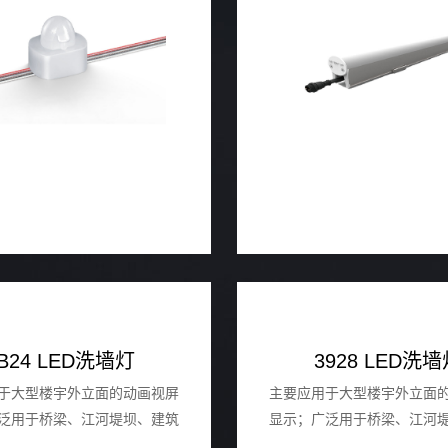
光及轮廓效果。
B24 LED洗墙灯
3928 LED洗
于⼤型楼宇外⽴⾯的动画视屏
主要应⽤于⼤型楼宇外⽴⾯
泛⽤于桥梁、江河堤坝、建筑
显示；⼴泛⽤于桥梁、江河
场园林、建筑地标等场所的投
外墙、⼴场园林、建筑地标