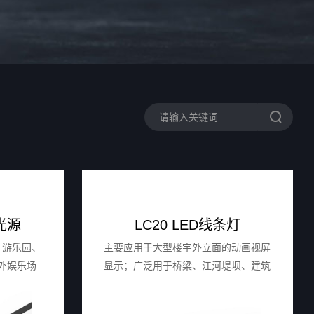
光源
LC20 LED线条灯
、游乐园、
主要应⽤于⼤型楼宇外⽴⾯的动画视屏
外娱乐场
显示；⼴泛⽤于桥梁、江河堤坝、建筑
亮化场所
外墙、⼴场园林、建筑地标等场所的投
光及轮廓效果。