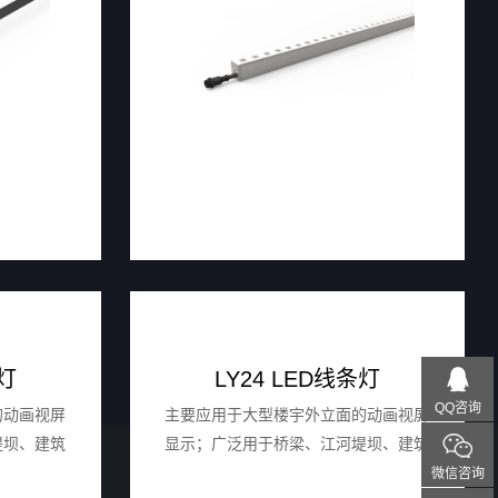
条灯
LY24 LED线条灯
QQ咨询
的动画视屏
主要应⽤于⼤型楼宇外⽴⾯的动画视屏
堤坝、建筑
显示；⼴泛⽤于桥梁、江河堤坝、建筑
等场所的投
外墙、⼴场园林、建筑地标等场所的投
微信咨询