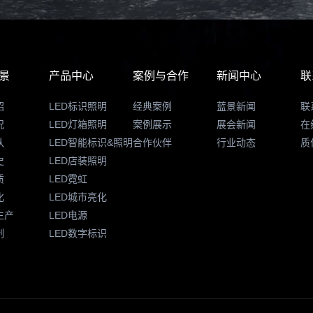
景
产品中心
案例与合作
新闻中心
联
绍
LED标识照明
经典案例
蓝景新闻
联
况
LED灯箱照明
案例展示
展会新闻
在
队
LED智能标识&照明
合作伙伴
行业动态
质
史
LED店装照明
质
LED霓虹
化
LED城市亮化
生产
LED电源
制
LED数字标识