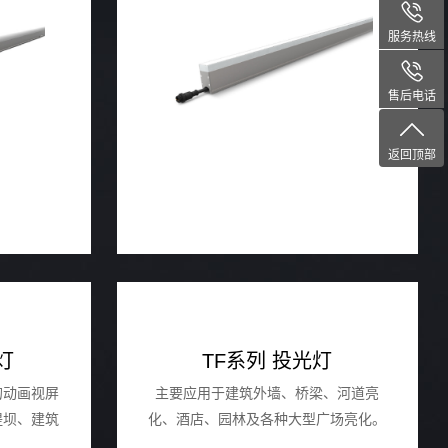
光及轮廓效果。
服务热线
售后电话
返回顶部
墙灯
TF系列 投光灯
的动画视屏
主要应⽤于建筑外墙、桥梁、河道亮
堤坝、建筑
化、酒店、园林及各种⼤型⼴场亮化。
等场所的投