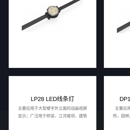
LP28 LED线条灯
DP
主要应⽤于⼤型楼宇外⽴⾯的动画视屏
主要应
显示；⼴泛⽤于桥梁、江河堤坝、建筑
所，园林
外墙、⼴场园林、建筑地标等场所的投