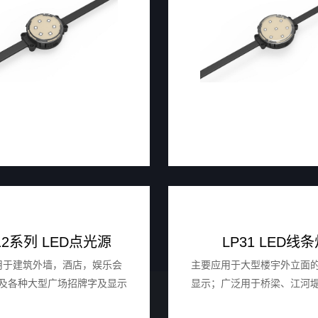
12系列 LED点光源
LP31 LED线
⽤于建筑外墙，酒店，娱乐会
主要应⽤于⼤型楼宇外⽴⾯
及各种⼤型⼴场招牌字及显示
显示；⼴泛⽤于桥梁、江河
屏。
外墙、⼴场园林、建筑地标