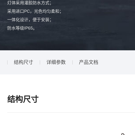
灯体采⽤灌胶防⽔⽅式；
采⽤进⼝PC，光⾊均匀柔和；
⼀体化设计，便于安装；
防⽔等级IP65。
结构尺寸
详细参数
产品文档
结构尺寸