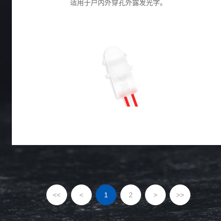
适用于户内外穿孔外露发光字。
<<
<
1
2
>
>>