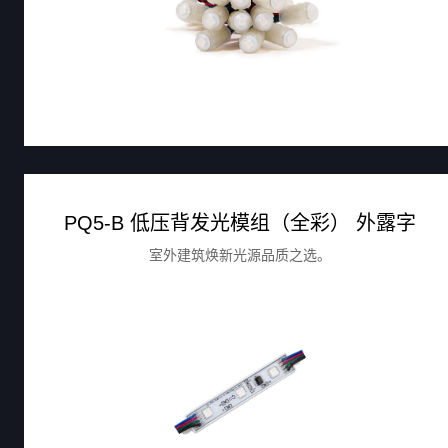
PQ5-B 低压背发光模组（全彩） 外露字
室外建筑焕新光源品质之选。