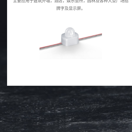
主要应⽤于建筑外墙，酒店，娱乐会所，园林及各种⼤型⼴场招
牌字及显示屏。