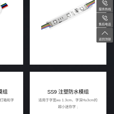
组。
服务热线
售后电话
返回顶部
模组
SS9 注塑防水模组
厚灯箱和字
适用于字宽w≥ 1.3cm、字深H≥3cm的
超小迷你字 ;
或者其它H≥4cm广告灯箱照明的注塑防