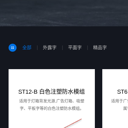
全部
外露字
平面字
精品字
ST12-B 白色注塑防水模组
ST
适用于灯箱背发光源,广告灯箱、吸塑
适用于广
字、平板字等的白色注塑防水模组。
属