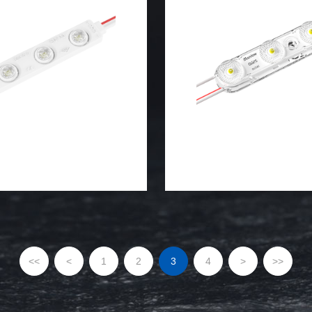
<<
<
1
2
3
4
>
>>