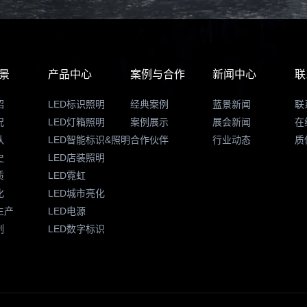
景
产品中心
案例与合作
新闻中心
联
绍
LED标识照明
经典案例
蓝景新闻
联
况
LED灯箱照明
案例展示
展会新闻
在
队
LED智能标识&照明
合作伙伴
行业动态
质
史
LED店装照明
质
LED霓虹
化
LED城市亮化
生产
LED电源
制
LED数字标识