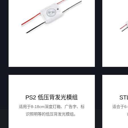
PS2 低压背发光模组
S
适用于8-18cm深度灯箱、广告字、标
适合于6
识照明等的低压背发光模组。